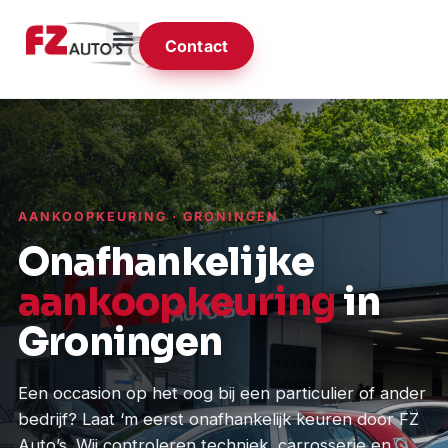
Contact
AANKOOPKEURING · GRONINGEN
Onafhankelijke
aankoopkeuring
in
Groningen
Een occasion op het oog bij een particulier of ander
bedrijf? Laat ‘m eerst onafhankelijk keuren door FZ
Auto’s. Wij controleren techniek, carrosserie en