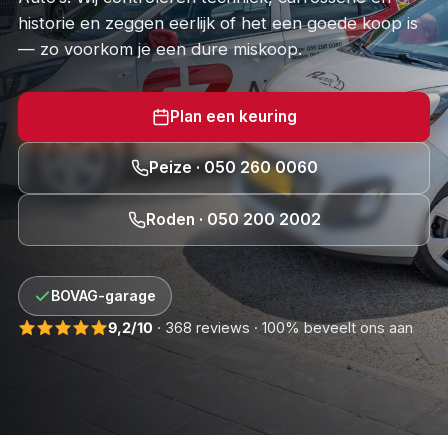
historie en zeggen eerlijk of het een goede koop is
— zo voorkom je een dure miskoop.
Plan een keuring
Peize · 050 260 0060
Roden · 050 200 2002
BOVAG-garage
9,2/10
· 368 reviews · 100% beveelt ons aan