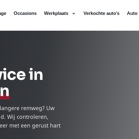
age
Occasions
Werkplaats
Verkochte auto’s
Auto 
ce in
en
n langere remweg? Uw
d. Wij controleren,
er met een gerust hart