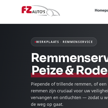
Homep
WERKPLAATS · REMMENSERVICE
Remmenservi
Peize & Rod
Piepende of trillende remmen, of ee
remmen zijn cruciaal voor uw veilighei
vervangen en ontluchten — zodat u we
de weg op gaat.