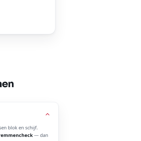
men
en blok en schijf.
 remmencheck
— dan