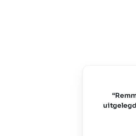
“Remme
uitgelegd