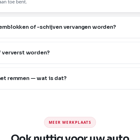
an toe bent.
emblokken of -schijven vervangen worden?
 ververst worden?
j het remmen — wat is dat?
MEER WERKPLAATS
Ook nuttig voor uw auto