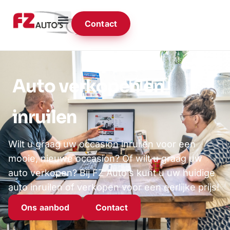
Contact
Auto verkopen en
inruilen
Wilt u graag uw occasion inruilen voor een
mooie, nieuwe occasion? Of wilt u graag uw
auto verkopen? Bij FZ Auto’s kunt u uw huidige
auto inruilen of verkopen voor een eerlijke prijs!
Ons aanbod
Contact