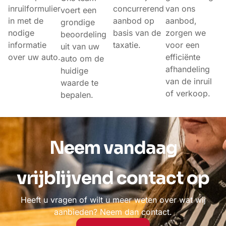
inruilformulier
concurrerend
van ons
voert een
in met de
aanbod op
aanbod,
grondige
nodige
basis van de
zorgen we
beoordeling
informatie
taxatie.
voor een
uit van uw
over uw auto.
efficiënte
auto om de
afhandeling
huidige
van de inruil
waarde te
of verkoop.
bepalen.
Neem vandaag
vrijblijvend contact op
Heeft u vragen of wilt u meer weten over wat wij
aanbieden? Neem dan contact.