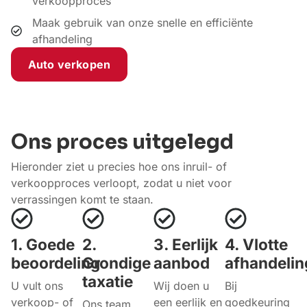
verkoopproces
Maak gebruik van onze snelle en efficiënte
afhandeling
Auto verkopen
Ons proces uitgelegd
Hieronder ziet u precies hoe ons inruil- of
verkoopproces verloopt, zodat u niet voor
verrassingen komt te staan.
1. Goede
2.
3. Eerlijk
4. Vlotte
beoordeling
Grondige
aanbod
afhandelin
taxatie
U vult ons
Wij doen u
Bij
verkoop- of
een eerlijk en
goedkeuring
Ons team