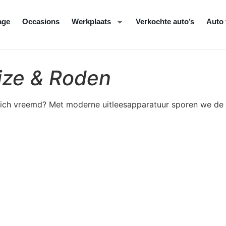
age
Occasions
Werkplaats
Verkochte auto’s
Auto 
ize & Roden
ich vreemd? Met moderne uitleesapparatuur sporen we de s