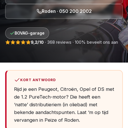
Roden · 050 200 2002
BOVAG-garage
9,2/10
· 368 reviews · 100% beveelt ons aan
KORT ANTWOORD
Rijd je een Peugeot, Citroën, Opel of DS met
de 1.2 PureTech-motor? Die heeft een
‘natte’ distributieriem (in oliebad) met
bekende aandachtspunten. Laat ‘m op tijd
vervangen in Peize of Roden.