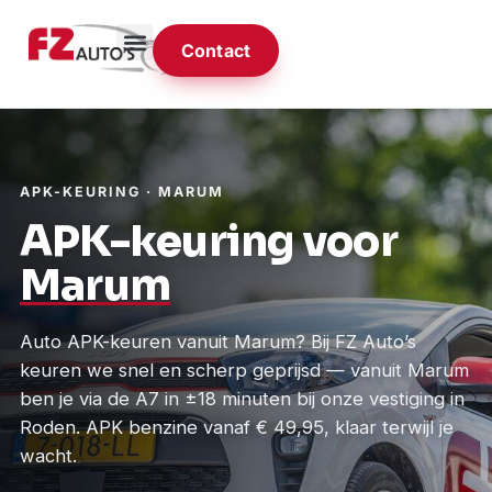
Contact
APK-KEURING · MARUM
APK-keuring voor
Marum
Auto APK-keuren vanuit Marum? Bij FZ Auto’s
keuren we snel en scherp geprijsd — vanuit Marum
ben je via de A7 in ±18 minuten bij onze vestiging in
Roden. APK benzine vanaf € 49,95, klaar terwijl je
wacht.