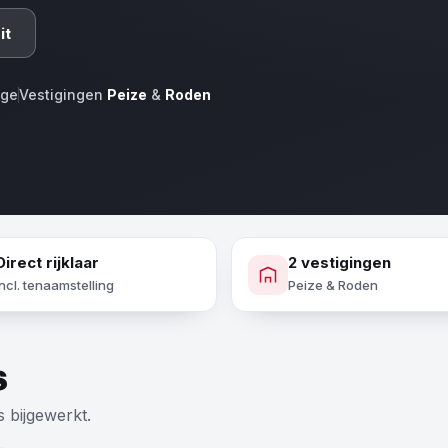
it
age
Vestigingen
Peize
&
Roden
Direct rijklaar
2 vestigingen
Incl. tenaamstelling
Peize & Roden
s
s bijgewerkt.