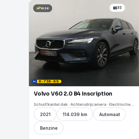
32
Peize
K-738-KS
NL
Volvo V60 2.0 B4 Inscription
Schuif/kantel dak · Achteruitrijcamera · Electrische
Trekhaak
2021
114.039 km
Automaat
Benzine