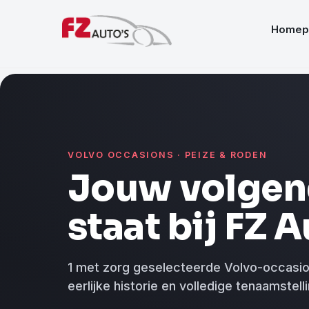
Homep
VOLVO OCCASIONS · PEIZE & RODEN
Jouw volgen
staat bij FZ A
1 met zorg geselecteerde Volvo-occasi
eerlijke historie en volledige tenaamstelli