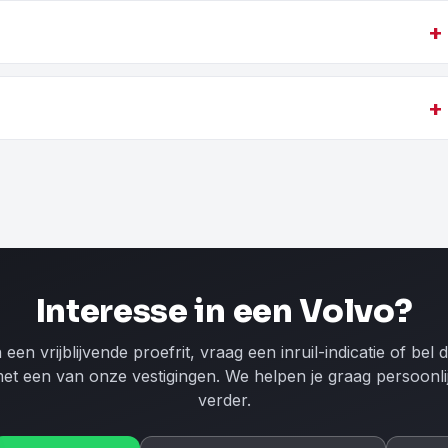
+
+
Interesse in een Volvo?
 een vrijblijvende proefrit, vraag een inruil-indicatie of bel d
et een van onze vestigingen. We helpen je graag persoonli
verder.