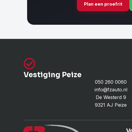
Plan een proefrit
Vestiging Peize
050 260 0060
info@fzauto.nl
De Westerd 9
9321 AJ Peize
V