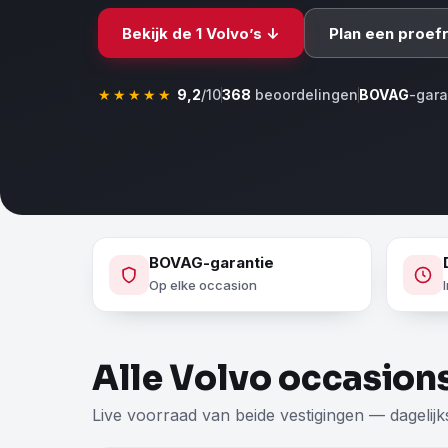
Bekijk de 1 Volvo’s ↓
Plan een proefr
★★★★★
9,2
/10
368
beoordelingen
BOVAG
-gar
BOVAG-garantie
Op elke occasion
Alle Volvo occasion
Live voorraad van beide vestigingen — dagelijk