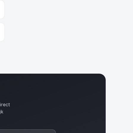
irect
jk