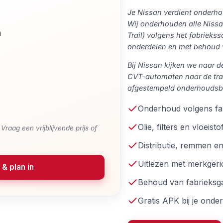
Je Nissan verdient onderho
Wij onderhouden alle Nissa
n
Trail) volgens het fabrieks
onderdelen en met behoud v
Bij Nissan kijken we naar de
CVT-automaten naar de tran
afgestempeld onderhoudsboe
Onderhoud volgens f
Olie, filters en vloeisto
raag een vrijblijvende prijs of
Distributie, remmen e
Uitlezen met merkgeri
 & plan in
Behoud van fabrieksga
Gratis APK bij je ond