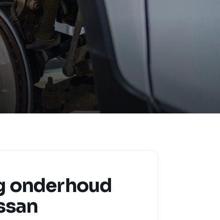
g onderhoud
issan