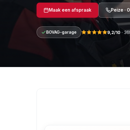
Maak een afspraak
Peize ·
BOVAG-garage
9,2/10
· 36