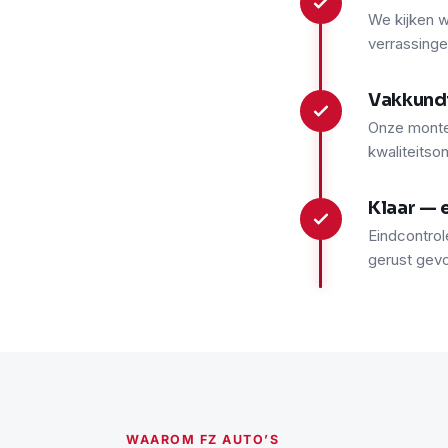
2
We kijken w
verrassinge
Vakkund
3
Onze monte
kwaliteitso
Klaar — 
4
Eindcontrol
gerust gev
WAAROM FZ AUTO’S