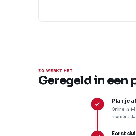
ZO WERKT HET
Geregeld in een 
Plan je 
1
Online in é
moment dat 
Eerst du