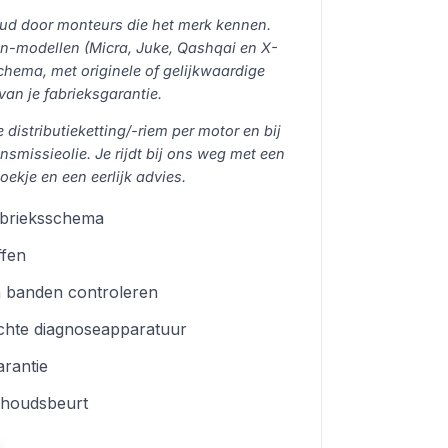
ud door monteurs die het merk kennen.
n-modellen (Micra, Juke, Qashqai en X-
schema, met originele of gelijkwaardige
an je fabrieksgarantie.
 distributieketting/-riem per motor en bij
smissieolie. Je rijdt bij ons weg met een
kje en een eerlijk advies.
abrieksschema
ffen
n banden controleren
chte diagnoseapparatuur
rantie
erhoudsbeurt